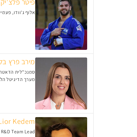
פיטר פלצ'יק
אלוף ג'וודו, פעמי
מירב פרץ בלי
סמנכ"לית הדאטה
מערך הדיגיטל הלא
Lior Kedem
r R&D Team Lead