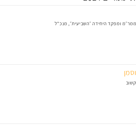
 ממר״מ ומפקד היחידה ״השביעית״, מנכ"ל
סמן
קשוב