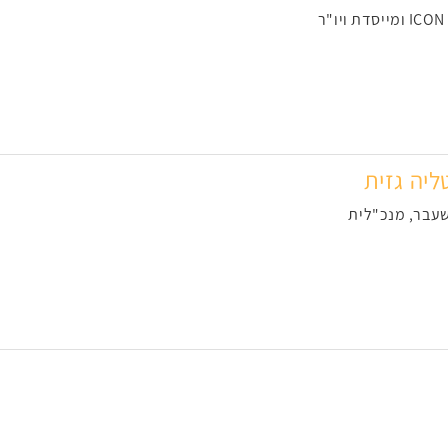
ליה גזית
עבר, מנכ"לית