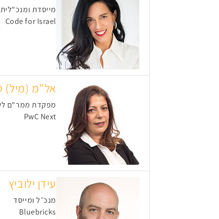
מייסדת ומנכ"לית ICON ומייסדת ויו"ר
Code for Israel
אל"מ (מיל) ט
מפקדת ממר"ם לש
PwC Next
עידן ילוביץ
מנכ״ל ומייסד
Bluebricks