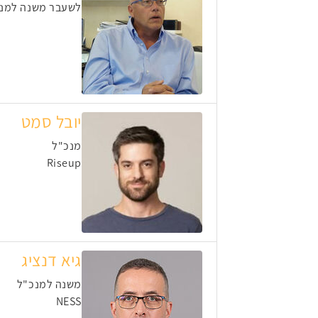
לשעבר משנה למנכ"
יובל סמט
מנכ"ל
Riseup
גיא דנציג
משנה למנכ"ל
NESS