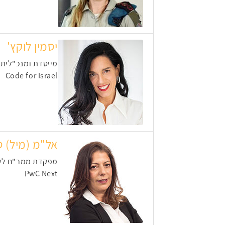
יסמין לוקץ'
מייסדת ומנכ"לית ICON ומייסדת ויו"ר
Code for Israel
אל"מ (מיל) ט
מפקדת ממר"ם לש
PwC Next