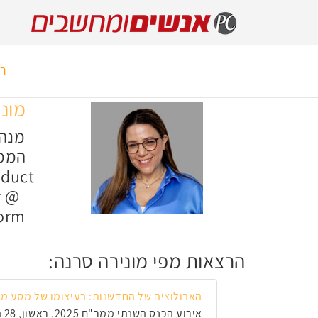
רא
מוני
מנה
הממר
oduct
r @
form
הרצאות מפי מונירה סרנה:
האבולוציה של החדשנות: בעיצומו של מסע מרת
אירוע הכנס השנתי ממר"ם 2025, ראשון, 28 בדצמבר 2025, 12:15