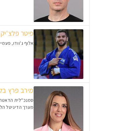
פיטר פלצ'יק
אלוף ג'וודו, פעמי
מירב פרץ בלי
סמנכ"לית הדאטה
מערך הדיגיטל הלא