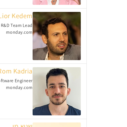
Lior Kedem
r R&D Team Lead
monday.com
Rom Kadria
ftware Engineer
monday.com
שגיא מן