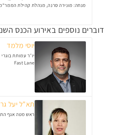
מנחה: מונירה סרנה, מנהלת קהילת הממר"מניקיות, ct Manager @, Cal.platform
דוברים נוספים באירוע הכנס השנתי 
יוסי מלמד
יו״ר עמותת בוגרי
Fast Lane
תא"ל יעל גרו
ראש מטה אגף הת