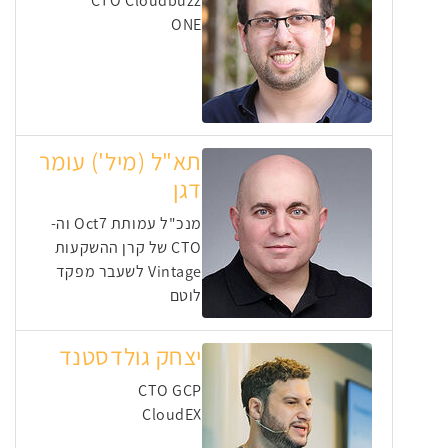
CTO Cloudbuzz
ONE
תא"ל (מיל') עומר
דגן
מנכ"ל עמותת Oct7 וה-
CTO של קרן ההשקעות
Vintage לשעבר מפקד
לוטם
יצחק גולדסטנד
CTO GCP
CloudEX