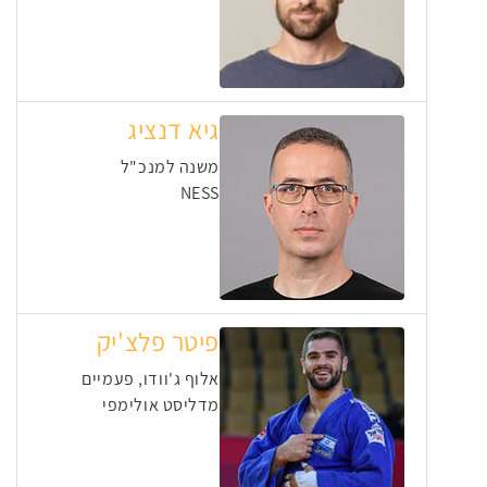
גיא דנציג
משנה למנכ"ל
NESS
פיטר פלצ'יק
אלוף ג'וודו, פעמיים
מדליסט אולימפי