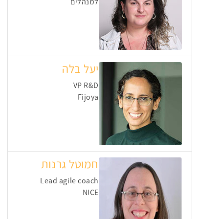
למנהלים
יעל בלה
VP R&D
Fijoya
חמוטל גרנות
Lead agile coach
NICE