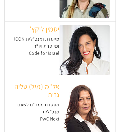
יסמין לוקץ'
מייסדת ומנכ"לית ICON
ומייסדת ויו"ר
Code for Israel
אל"מ (מיל) טליה
גזית
מפקדת ממר"ם לשעבר,
מנכ"לית
PwC Next