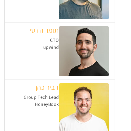
תומר הדסי
CTO
upwind
דביר כהן
Group Tech Lead
HoneyBook