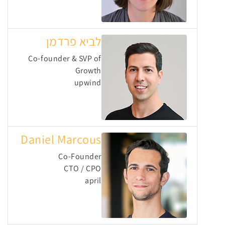
לביא פרדמן
Co-founder & SVP of
Growth
upwind
Daniel Marcous
Co-Founder
CTO / CPO
april