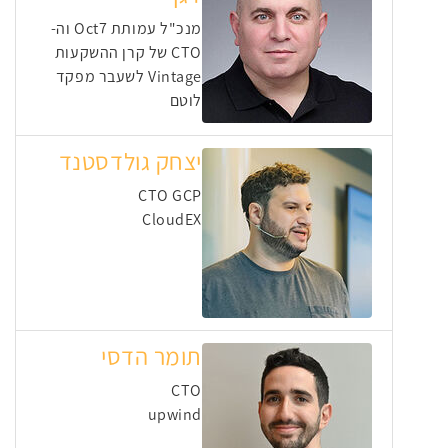
מנכ"ל עמותת Oct7 וה-
CTO של קרן ההשקעות
Vintage לשעבר מפקד
לוטם
יצחק גולדסטנד
CTO GCP
CloudEX
תומר הדסי
CTO
upwind