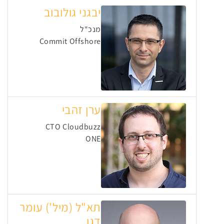
יבגני גולובוב
מנכ"ל
Commit Offshore
ערן זהבי
CTO Cloudbuzz
ONE
תא"ל (מיל') עומר
דגן