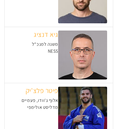
גיא דנציג
משנה למנכ"ל
NESS
פיטר פלצ'יק
אלוף ג'וודו, פעמיים
מדליסט אולימפי