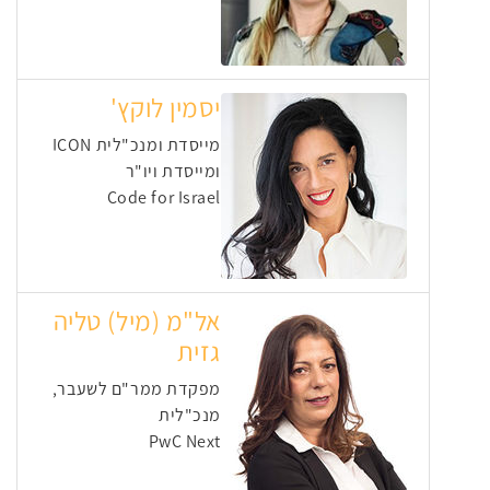
יסמין לוקץ'
מייסדת ומנכ"לית ICON
ומייסדת ויו"ר
Code for Israel
אל"מ (מיל) טליה
גזית
מפקדת ממר"ם לשעבר,
מנכ"לית
PwC Next